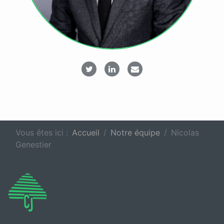
Twitter
LinkedIn
E-mail
Vous êtes ici :
Accueil
Notre équipe
Nicolas
Genestier