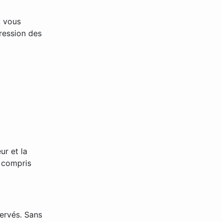
, vous
pression des
ur et la
y compris
servés. Sans