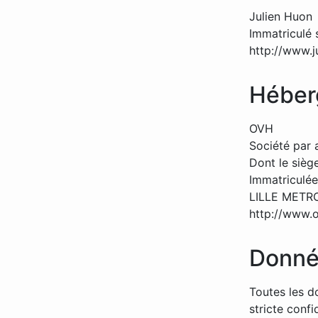
Julien Huon
Immatriculé 
http://www.j
Héber
OVH
Société par 
Dont le sièg
Immatriculée
LILLE METR
http://www.
Donné
Toutes les do
stricte confid