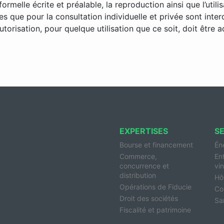
formelle écrite et préalable, la reproduction ainsi que l’utili
s que pour la consultation individuelle et privée sont inter
torisation, pour quelque utilisation que ce soit, doit être 
EXPERTISES
S
Bourse et financement
Én
Commerce,
En
concurrence et
vin
distribution
Hôt
Opérations de Fiducie
Co
Droit des sociétés
Sa
Fiscalité et patrimoine