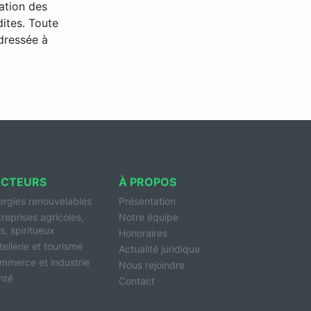
sation des
dites. Toute
adressée à
ECTEURS
À PROPOS
ergies renouvelables
Présentation
treprises agricoles,
Notre équipe
s, spiritueux
Honoraires
ellerie et tourisme
Actualité juridique
mmerce et industrie
Nous rejoindre
nté
Contact