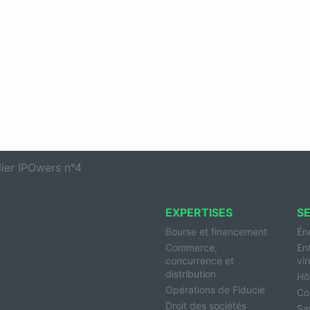
lier IPOwers n°4
EXPERTISES
S
Bourse et financement
Én
Commerce,
En
concurrence et
vin
distribution
Hôt
Opérations de Fiducie
Co
Droit des sociétés
Sa