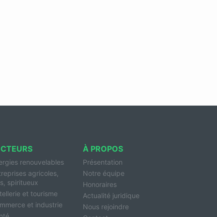
ECTEURS
À PROPOS
ergies renouvelables
Présentation
treprises agricoles,
Notre équipe
s, spiritueux
Honoraires
ellerie et tourisme
Actualité juridique
mmerce et industrie
Nous rejoindre
nté