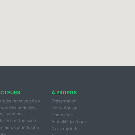
ECTEURS
À PROPOS
ergies renouvelables
Présentation
treprises agricoles,
Notre équipe
s, spiritueux
Honoraires
ellerie et tourisme
Actualité juridique
mmerce et industrie
Nous rejoindre
nté