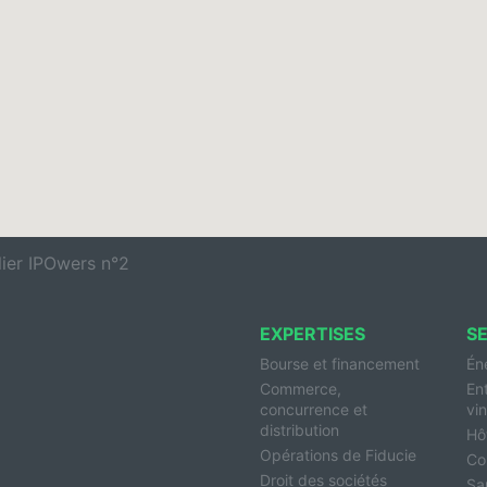
lier IPOwers n°2
EXPERTISES
S
Bourse et financement
Én
Commerce,
En
concurrence et
vin
distribution
Hôt
Opérations de Fiducie
Co
Droit des sociétés
Sa